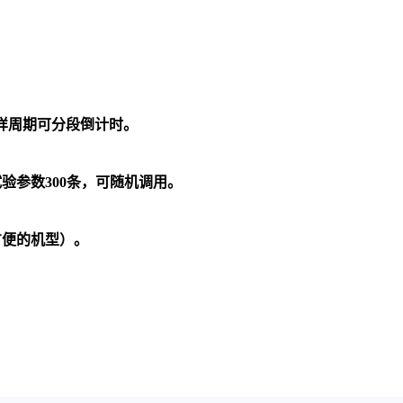
样周期可分段倒计时。
试验参数
300
条，可随机调用。
方便的机型）。