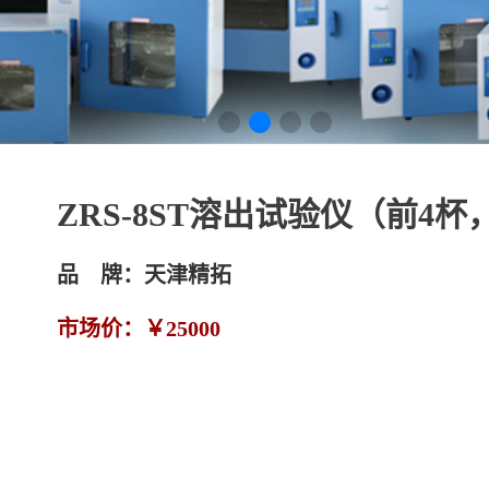
ZRS-8ST溶出试验仪（前4杯
品 牌：
天津精拓
市场价：
￥25000