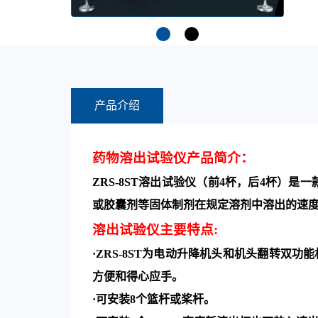
产品介绍
药物溶出试验仪产品简介：
ZRS-8ST
溶出试验仪（
前
4
杯，后
4
杯
）是一
或胶囊剂等固体制剂在规定溶剂中溶出的速
溶出试验仪
主要特点
:
·ZRS-8ST
为电动升降机头和机头翻转双功能
方便和得心应手。
·
可安装
8
个篮杆或桨杆。