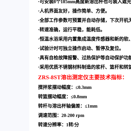
·
可安装
8
个
185mm
高度新溶出杯也可装入遮
·
人机界面友好，操作简单、方便。
·
全部工作参数可预置并自动存储，下次开机
·
转速准确，运行平稳，能耗低。
·
恒温水浴采用内置集成温度传感器和新的软
·
试验计时可独立操作启动、暂停及复位。
·
具有自检故障报警、过热保护等自动保护功
·
采用优质不锈钢材料制造的浆杆、篮杆和转
ZRS-8ST
溶出测定仪主要技术指标：
搅拌浆摆动幅度：
≤0.3mm
转篮摆动幅度：
≤0.8mm
转杆与溶出杯轴偏差：
≤1mm
调速范围：
20-200 rpm
转速分辨率：
1
转
/
分