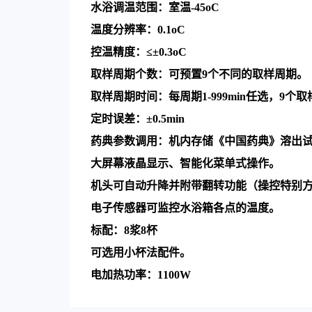
水浴调温范围：室温
-45oC
温度分辨率：
0.1oC
控温精度：
≤±0.3oC
取样周期个数：可预置
9
个不同的取样周期。
取样周期时间：每周期
1-999min
任选，
9
个取
定时误差：
±0.5min
药典参数调用：机内存储《中国药典》溶出
大屏幕液晶显示、智能化菜单式操作。
机头可自动升降并附带翻转功能（操控特别
电子传感器可监控水浴箱各点的温度。
标配：
8
浆
8
杯
可选用小杯法配件。
电加热功率：
1100W