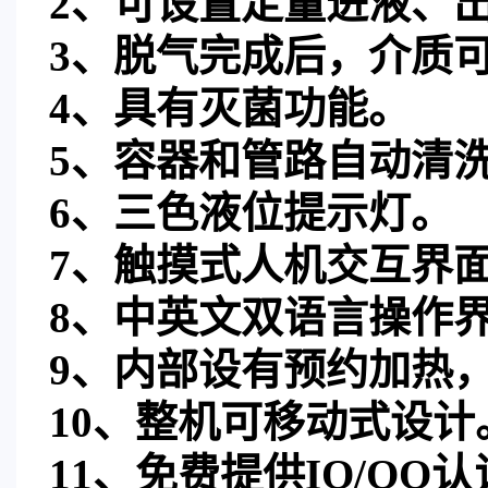
2、
可设置定量进液、
3、
脱气完成后，介质
4、
具有灭菌功能。
5、
容器和管路自动清
6、
三色液位提示灯。
7、
触摸式人机交互界
8、
中英文双语言操作
9、
内部设有预约加热
10、
整机可移动式设计
11、
免费提供
IQ/OQ