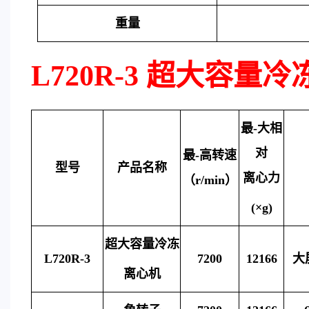
重量
L720R-3 超大容量
最
-
大相
对
最
-
高转速
型号
产品名称
离心力
（
r/min）
(×g)
超大容量冷冻
L720R-3
7200
12166
大
离心机