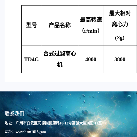
最大相对
最高转速
离心力
型号
产品名称
（
r/min
）
(
×
g)
台式过滤离心
TD4G
4000
3800
机
联系我们
地址：广州市白云区同德围德康路10-12号富骏大厦B座611室
网址：www.hrm1618.com