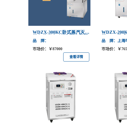
WDZX-300KC卧式蒸汽灭菌
WDZX-20
器 智能半自动控制压力灭菌
器 200L卧
品 牌：
品 牌：上海
锅
市场价：￥87000
市场价：￥765
查看详情