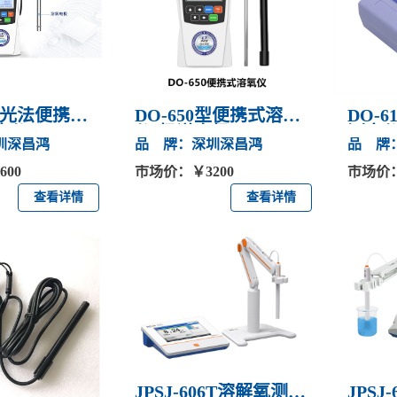
0荧光法便携式
DO-650型便携式溶氧
DO-
定仪
仪(极谱电极)
测定
圳深昌鸿
品 牌：深圳深昌鸿
品 牌
00
市场价：￥3200
市场价：
查看详情
查看详情
JPSJ-606T溶解氧测定
JPSJ