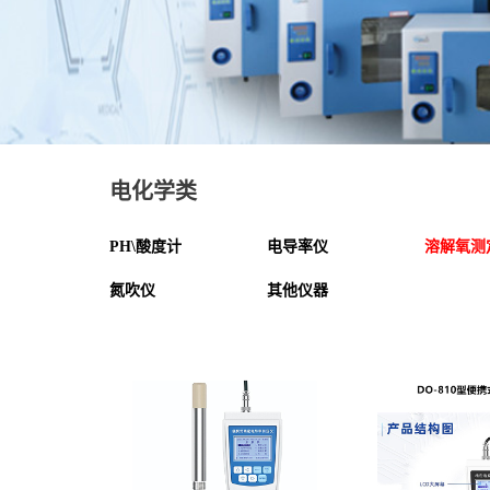
电化学类
PH\酸度计
电导率仪
溶解氧测
氮吹仪
其他仪器