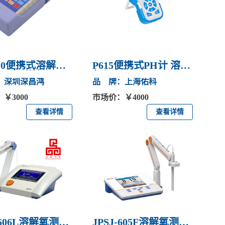
610便携式溶解氧
P615便携式PH计 溶解
仪（极谱法）
氧仪
：深圳深昌鸿
品 牌：上海佑科
￥3000
市场价：￥4000
查看详情
查看详情
-606L溶解氧测定
JPSJ-605F溶解氧测定