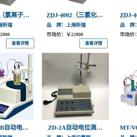
03（氯离子含
ZDJ-4002（三氯化
ZDJ-
电位滴定仪
铝）自动电位滴定仪
阶）
海昕瑞
品 牌：上海昕瑞
品 牌
000
市场价：￥22000
市场价：
查看详情
查看详情
、3B自动电位
ZD-2A自动电位滴定
MT-
仪