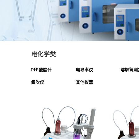
电化学类
PH\酸度计
电导率仪
溶解氧测
氮吹仪
其他仪器