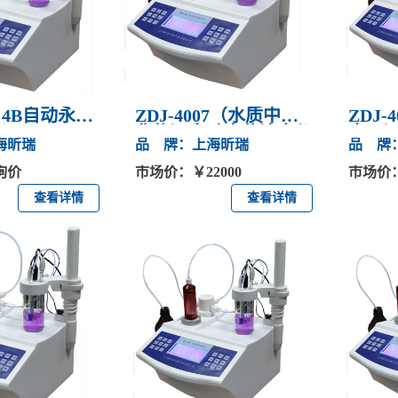
A、4B自动永停
ZDJ-4007（水质中氯
ZDJ
仪
化物）自动电位滴定仪
离子
海昕瑞
品 牌：上海昕瑞
品 牌
询价
市场价：￥22000
市场价：
查看详情
查看详情