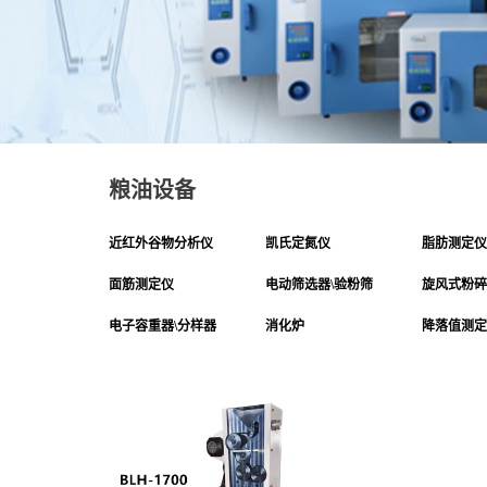
粮油设备
近红外谷物分析仪
凯氏定氮仪
脂肪测定仪
面筋测定仪
电动筛选器\验粉筛
旋风式粉碎
电子容重器\分样器
消化炉
降落值测定