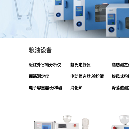
粮油设备
近红外谷物分析仪
凯氏定氮仪
脂肪测定
面筋测定仪
电动筛选器\验粉筛
旋风式粉
电子容重器\分样器
消化炉
降落值测