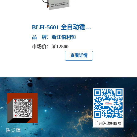
BLH-5601 全自动锤式
旋风磨
品 牌：浙江伯利恒
市场价：￥12800
查看详情
广州沪瑞明仪器
陈党辉