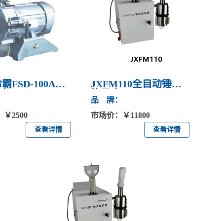
霸FSD-100A电
JXFM110全自动锤式
碎机
旋风磨
：
品 牌：
￥2500
市场价：￥11800
查看详情
查看详情