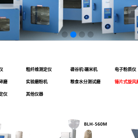
仪
粗纤维测定仪
砻谷机\碾米机
电子粉质仪
碎磨
实验磨粉机
粮食水分测试磨
锤片式旋风
定仪
其他仪器