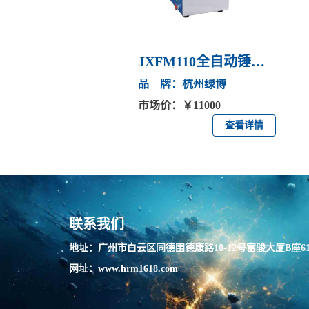
JXFM110全自动锤式
旋风磨
品 牌：杭州绿博
市场价：￥11000
查看详情
联系我们
地址：广州市白云区同德围德康路10-12号富骏大厦B座61
网址：www.hrm1618.com