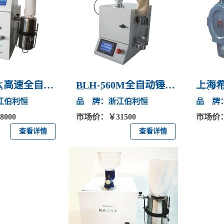
60K高速全自动
BLH-560M全自动锤式
上海希
磨
旋风磨
动粉
江伯利恒
品 牌：浙江伯利恒
品 牌
000
市场价：￥31500
市场价：
查看详情
查看详情