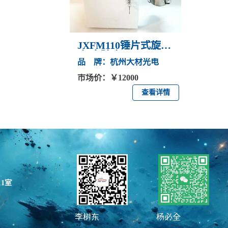
JXFM110锤片式旋风
磨\实验磨
品 牌：杭州大材光电
市场价：￥12000
查看详情
1室
李树东
杨必全