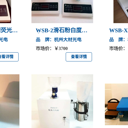
剂荧光白
WSB-2滑石粉白度测
WSB
定仪
仪
光电
品 牌：杭州大材光电
品 牌：
市场价：￥3700
市场价：￥
查看详情
查看详情