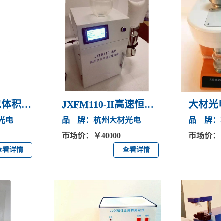
包体积测
JXFM110-II高速恒温
大材光电
锤式旋风磨
粉碎磨
光电
品 牌：杭州大材光电
品 牌：
市场价：￥40000
市场价：￥
查看详情
查看详情