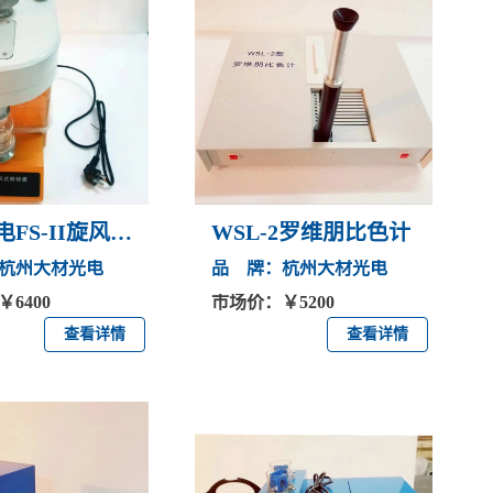
FS-II旋风式
WSL-2罗维朋比色计
杭州大材光电
品 牌：杭州大材光电
6400
市场价：￥5200
查看详情
查看详情