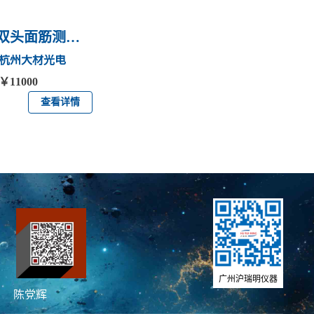
II双头面筋测定
杭州大材光电
11000
查看详情
广州沪瑞明仪器
陈党辉