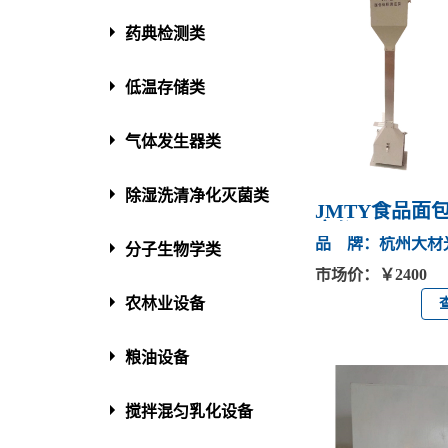
药典检测类
低温存储类
气体发生器类
除湿洗清净化灭菌类
JMTY食品面
定仪
品 牌：杭州大材
分子生物学类
市场价：￥2400
农林业设备
粮油设备
搅拌混匀乳化设备