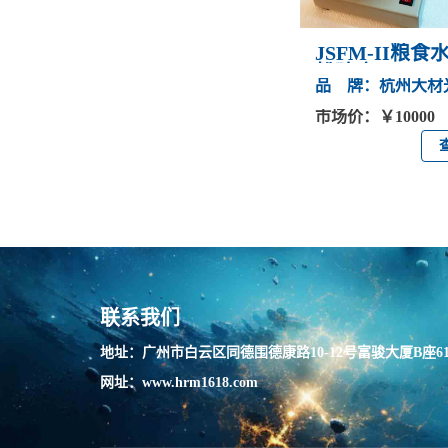
JSFM-II粮
粉碎磨
品 牌：杭州大材
市场价：￥10000
联系我们
地址：广州市白云区同德围德康路10-12号富骏大厦B座61
网址：www.hrm1618.com