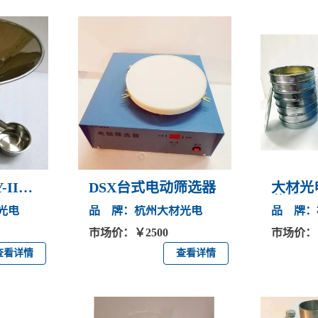
-II电
DSX台式电动筛选器
大材光电
分机
光电
品 牌：杭州大材光电
品 牌：
市场价：￥2500
市场价：￥
查看详情
查看详情