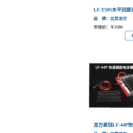
LF-TS05水平回
色摇床
品 牌：北京龙方
市场价：￥3580
龙方星钰LF-44P
泳槽