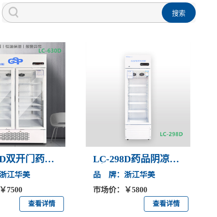
30D双开门药品
LC-298D药品阴凉箱
（2-8℃\8~20℃）
浙江华美
品 牌：浙江华美
7500
市场价：￥5800
查看详情
查看详情