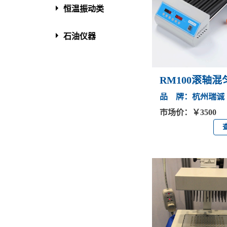
恒温振动类
石油仪器
RM100滚轴混
品 牌：杭州瑞诚
市场价：￥3500