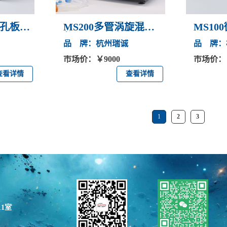
微孔板热
MS200多管涡旋混匀
MS10
仪
品 牌：杭州瑞诚
品 牌：
市场价：￥9000
市场价：￥
查看详情
查看详情
1
2
3
1室