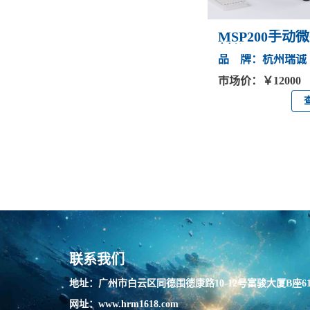
MSP200手动
封仪
品 牌：杭州瑞诚
市场价：￥12000
联系我们
地址：广州市白云区同德围德康路10-12号富骏大厦B座61
网址：www.hrm1618.com