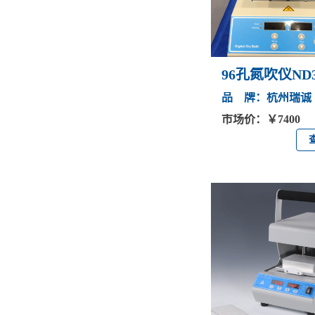
96孔氮吹仪ND3
品 牌：杭州瑞诚
市场价：￥7400