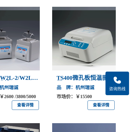
/W2L-2/W2L-3
TS400微孔板恒温振荡
浴槽
器(可用于深孔板培
杭州瑞诚
品 牌：杭州瑞诚
养）
咨询热线
00 /3800/5000
市场价：￥15500
查看详情
查看详情