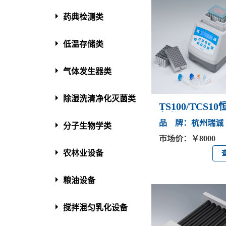
药典检测类
低温存储类
气体发生器类
除湿洗清净化灭菌类
TS100/TCS1
匀仪
品 牌：杭州瑞诚
分子生物学类
市场价：￥8000
农林业设备
粮油设备
搅拌混匀乳化设备