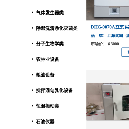
气体发生器类
DHG-9070A立
除湿洗清净化灭菌类
温鼓风干燥箱
品 牌：上海试霸（
分子生物学类
市场价：￥3000
农林业设备
粮油设备
搅拌混匀乳化设备
恒温振动类
石油仪器